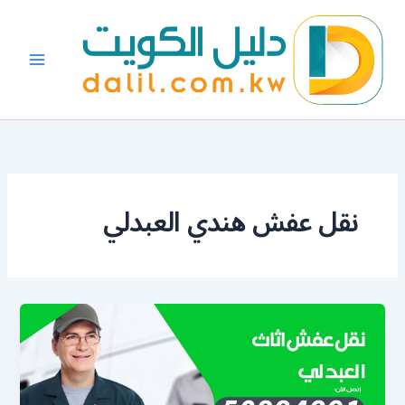
خطي
لى
لمحتوى
نقل عفش هندي العبدلي