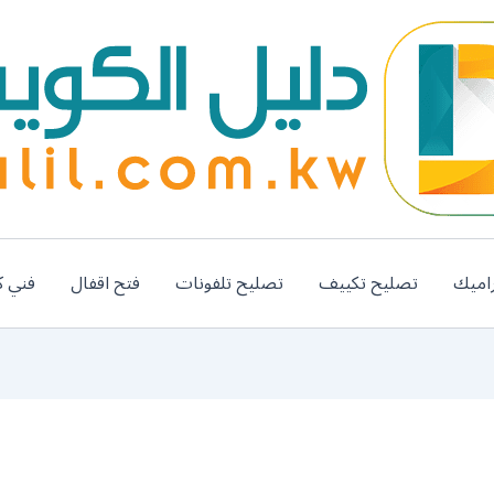
اميك
تصليح تكييف
تصليح تلفونات
فتح اقفال
فني ك