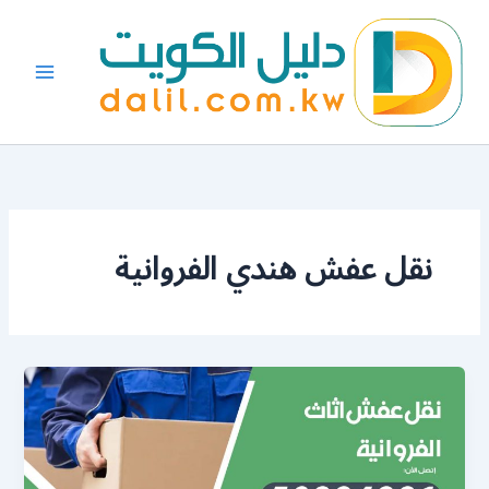
خطي
لى
لمحتوى
نقل عفش هندي الفروانية