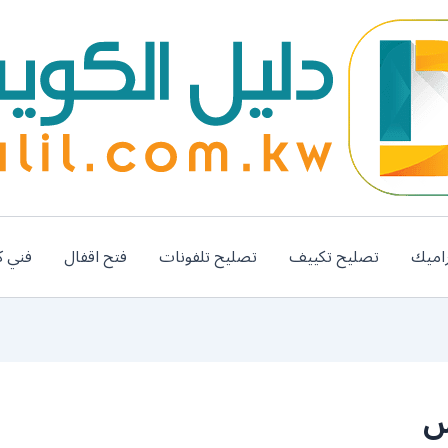
اميك
تصليح تكييف
تصليح تلفونات
فتح اقفال
فني ك
س