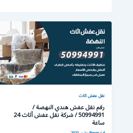
نقل عفش اثاث
رقم نقل عفش هندي النهضة /
50994991 / شركة نقل عفش أثاث 24
ساعة
4 يوليو، 2021
/
Rwan