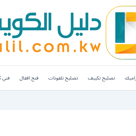
اميك
تصليح تكييف
تصليح تلفونات
فتح اقفال
فني ك