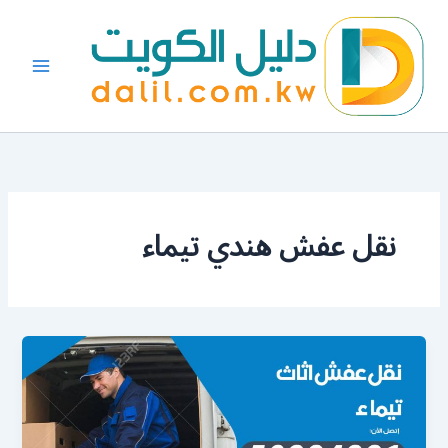
خطي
لى
لمحتوى
نقل عفش هندي تيماء