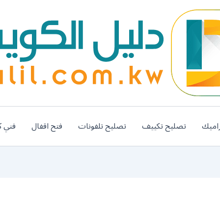
اميك
تصليح تكييف
تصليح تلفونات
فتح اقفال
فني ك