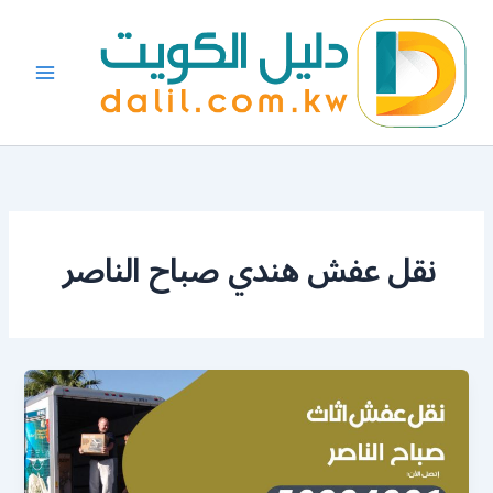
خطي
لى
لمحتوى
نقل عفش هندي صباح الناصر