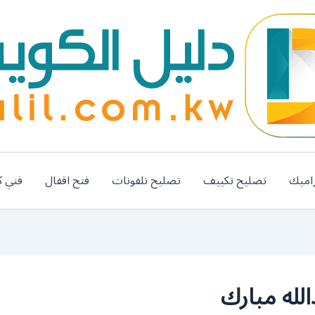
اميك
تصليح تكييف
تصليح تلفونات
فتح اقفال
فني ك
له مبارك