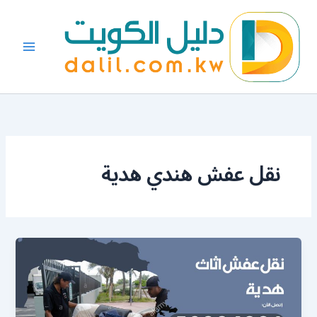
خطي
لى
لمحتوى
نقل عفش هندي هدية