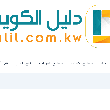
اميك
تصليح تكييف
تصليح تلفونات
فتح اقفال
فني ك