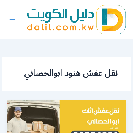
خطي
لى
لمحتوى
نقل عفش هنود ابوالحصاني