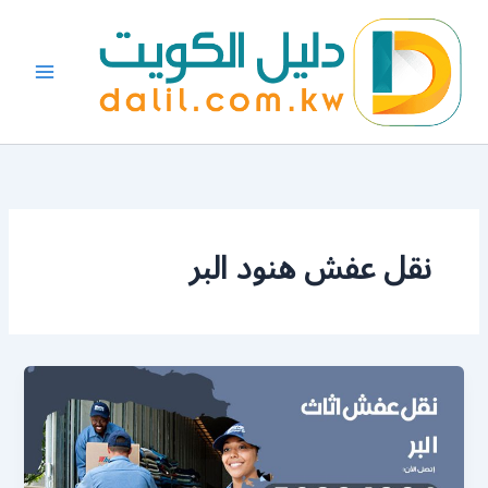
خطي
لى
لمحتوى
نقل عفش هنود البر