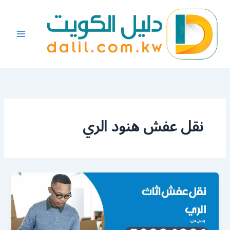
خطي
لى
لمحتوى
نقل عفش هنود الري