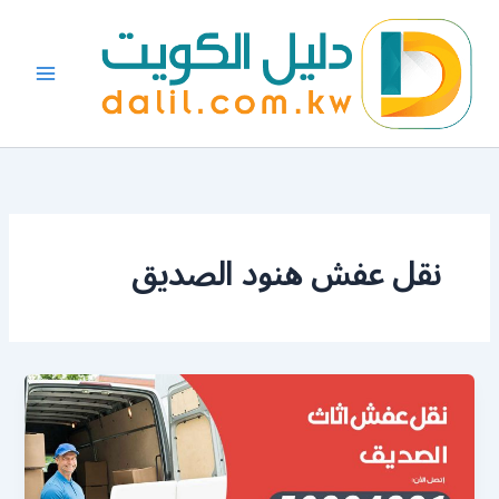
خطي
لى
لمحتوى
نقل عفش هنود الصديق