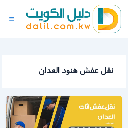
خطي
لى
لمحتوى
نقل عفش هنود العدان