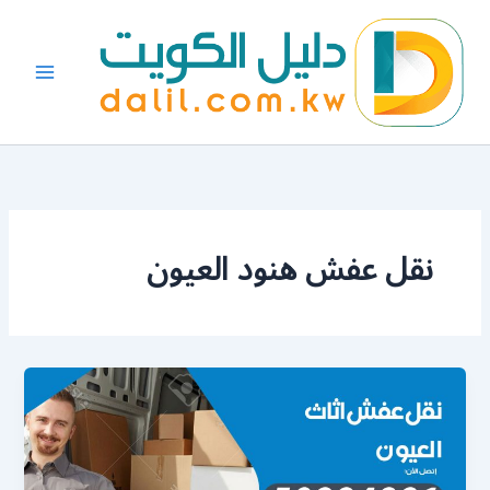
خطي
لى
لمحتوى
نقل عفش هنود العيون