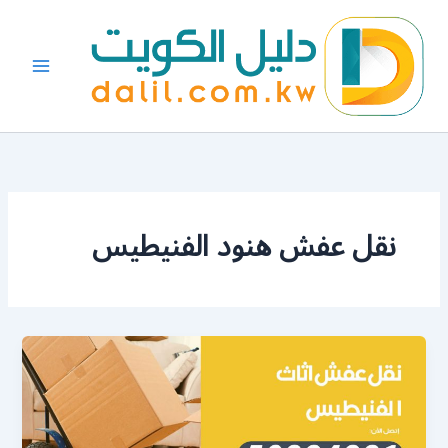
خطي
لى
لمحتوى
نقل عفش هنود الفنيطيس