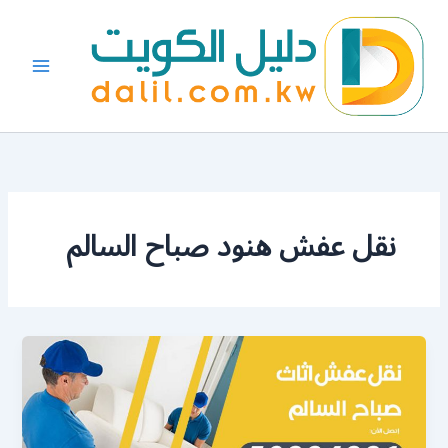
خطي
لى
لمحتوى
نقل عفش هنود صباح السالم