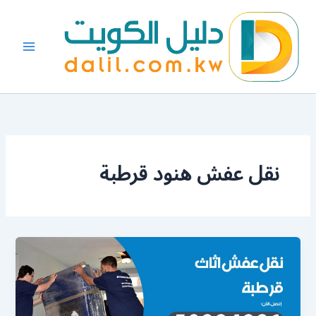
خطي
لى
لمحتوى
نقل عفش هنود قرطبة