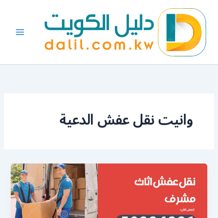
خطي
لى
لمحتوى
وانيت نقل عفش الدعية