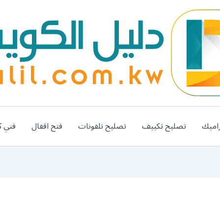
اميك
تصليح تكييف
تصليح تلفونات
فتح اقفال
فني ك