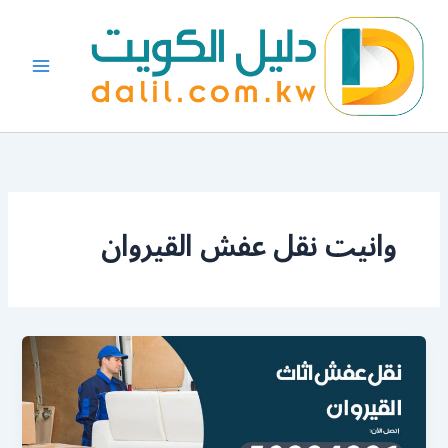
خطي
لى
لمحتوى
وانيت نقل عفش القيروان