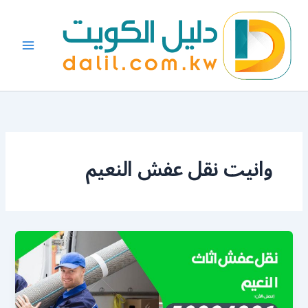
خطي
لى
لمحتوى
وانيت نقل عفش النعيم