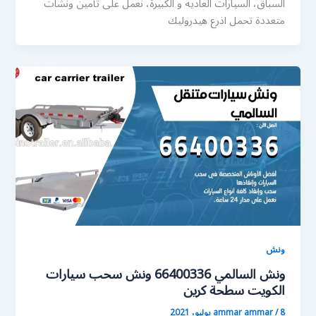
السباق، السيارات العادية و الكبيرة، نعمل على تأمين ونشات
متعددة تحمل اذرع هيدروليك
ونش
ونش السالمي 66400336 ونش سحب سيارات
الكويت سطحة كرين
8 يوليو، 2021
/
ammar ammar