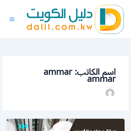
خطي
لى
لمحتوى
اسم الكاتب: ammar
ammar