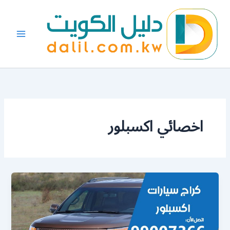
خطي
لى
لمحتوى
اخصائي اكسبلور