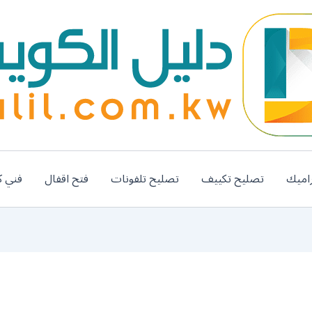
اميك
تصليح تكييف
تصليح تلفونات
فتح اقفال
فني ك