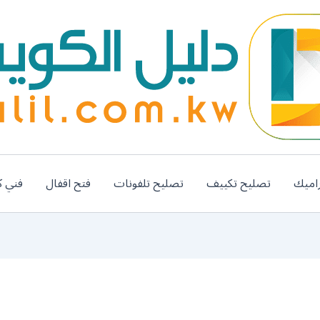
اميك
تصليح تكييف
تصليح تلفونات
فتح اقفال
فني ك