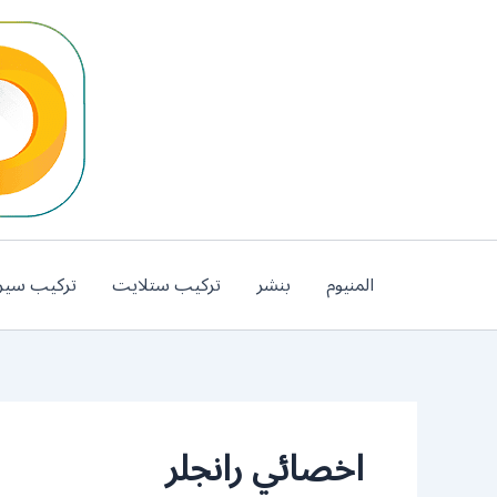
خطي
لى
لمحتوى
المنيوم
بنشر
تركيب ستلايت
تركيب سير
اخصائي رانجلر