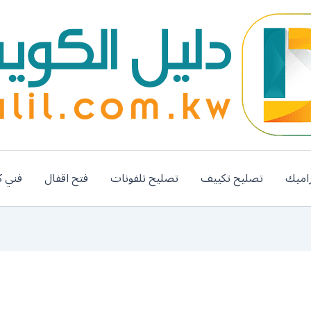
اميك
تصليح تكييف
تصليح تلفونات
فتح اقفال
فني ك