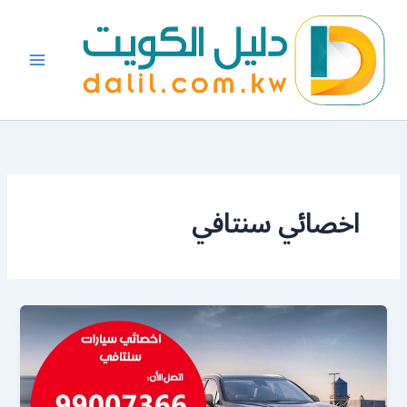
خطي
لى
لمحتوى
اخصائي سنتافي