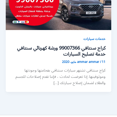
خدمات سيارات
كراج سنتافي 99007366 ورشة كهربائي سنتافي
خدمة تصليح السيارات
11 مايو، 2020
/
ammar ammar
كراج سنتافي تشتهر سيارات سنتافي بفخامتها وجودتها
وموثوقيتها. إذا تعرضت لحادث ، فإننا نقدم إصلاحات للجسم
والطلاء لضمان إصلاح سيارتك […]