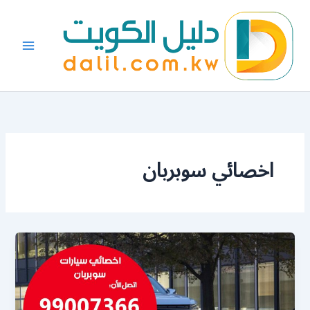
خطي
لى
لمحتوى
اخصائي سوبربان