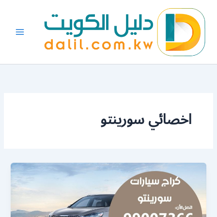
خطي
لى
لمحتوى
اخصائي سورينتو