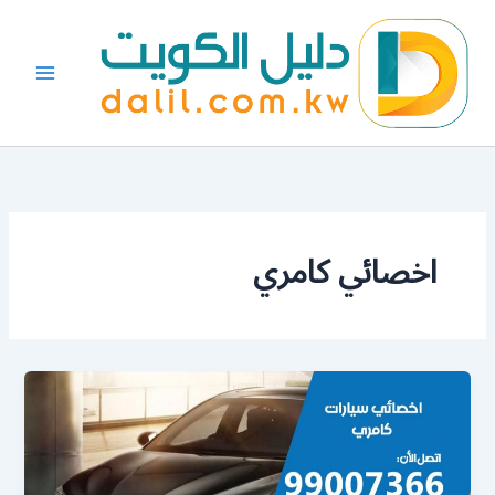
خطي
لى
لمحتوى
اخصائي كامري