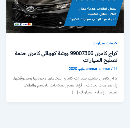
خدمات سيارات
كراج كامري 99007366 ورشة كهربائي كامري خدمة
تصليح السيارات
11 مايو، 2020
/
ammar ammar
كراج كامري تشتهر سيارات كامري بفخامتها وجودتها وموثوقيتها.
إذا تعرضت لحادث ، فإننا نقدم إصلاحات للجسم والطلاء
لضمان إصلاح سيارتك […]