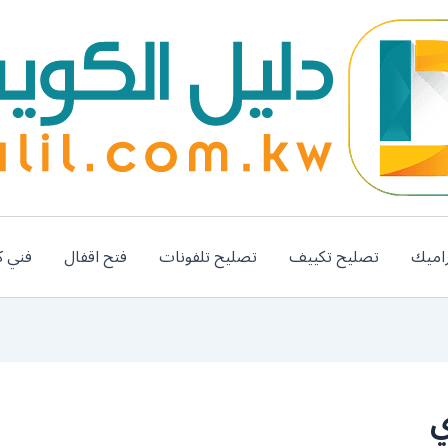
اميك
تصليح تكييف
تصليح تلفونات
فتح اقفال
فني ك
ي