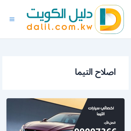
خطي
لى
لمحتوى
اصلاح التيما