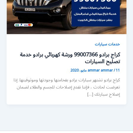
خدمات سيارات
كراج برادو 99007366 ورشة كهربائي برادو خدمة
تصليح السيارات
11 مايو، 2020
/
ammar ammar
كراج برادو تشتهر سيارات برادو بفخامتها وجودتها وموثوقيتها. إذا
تعرضت لحادث ، فإننا نقدم إصلاحات للجسم والطلاء لضمان
إصلاح سيارتك […]