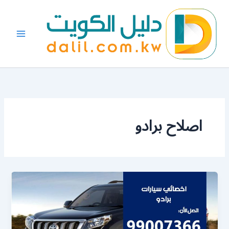
خطي
لى
لمحتوى
اصلاح برادو