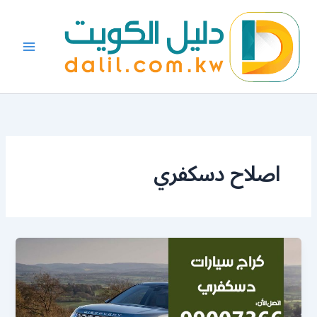
خطي
لى
لمحتوى
اصلاح دسكفري