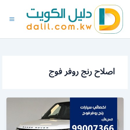
خطي
لى
لمحتوى
اصلاح رنج روفر فوج