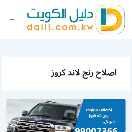
خطي
لى
لمحتوى
اصلاح رنج لاند كروز