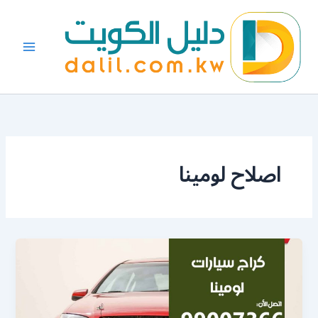
خطي
لى
لمحتوى
اصلاح لومينا