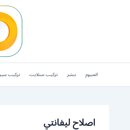
خطي
لى
لمحتوى
المنيوم
بنشر
تركيب ستلايت
تركيب سير
اصلاح ليفانتي