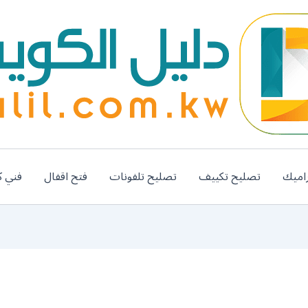
اميك
تصليح تكييف
تصليح تلفونات
فتح اقفال
فني ك