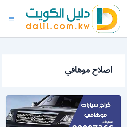
خطي
لى
لمحتوى
اصلاح موهافي