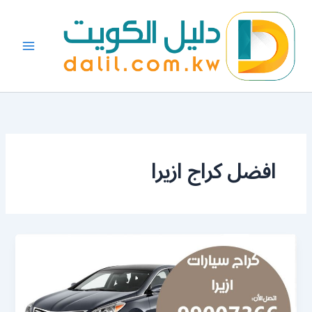
خطي
لى
لمحتوى
افضل كراج ازيرا