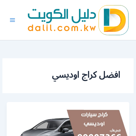
خطي
لى
لمحتوى
افضل كراج اوديسي