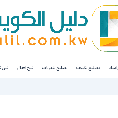
اميك
تصليح تكييف
تصليح تلفونات
فتح اقفال
فني ك