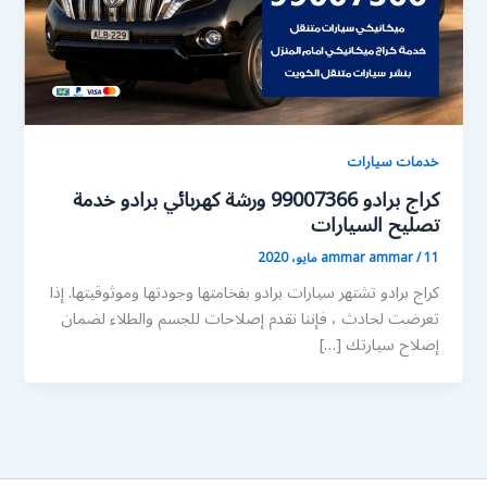
خدمات سيارات
كراج برادو 99007366 ورشة كهربائي برادو خدمة
تصليح السيارات
11 مايو، 2020
/
ammar ammar
كراج برادو تشتهر سيارات برادو بفخامتها وجودتها وموثوقيتها. إذا
تعرضت لحادث ، فإننا نقدم إصلاحات للجسم والطلاء لضمان
إصلاح سيارتك […]