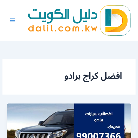
خطي
لى
لمحتوى
افضل كراج برادو