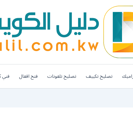
اميك
تصليح تكييف
تصليح تلفونات
فتح اقفال
فني ك