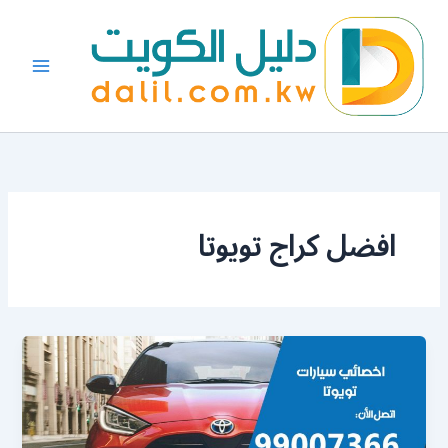
خطي
لى
لمحتوى
افضل كراج تويوتا