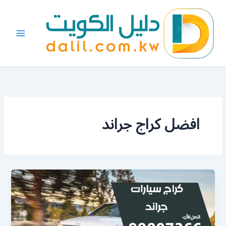
خطي
لى
لمحتوى
افضل كراج جراند