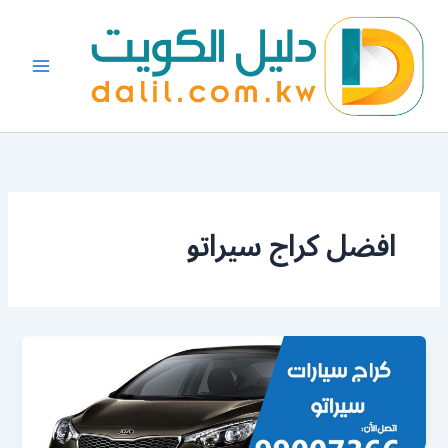
خطي
لى
لمحتوى
افضل كراج سيراتو